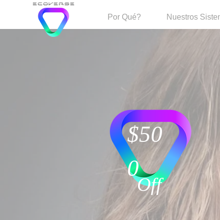
Por Qué?
Nuestros Sist
$50
0
Off