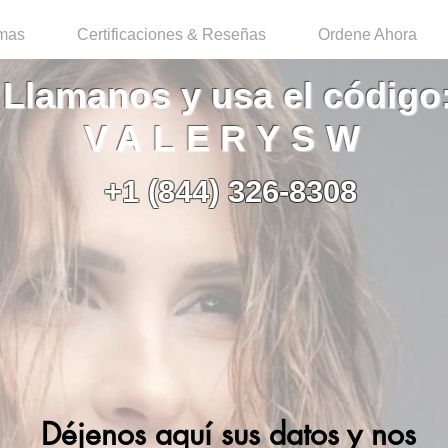
emas
Certificaciones & Reseñas
Ordene Ahora
Llamanos y usa el código
VALERYSW
+1 (844) 326-8308
Déjenos aquí sus datos y nos